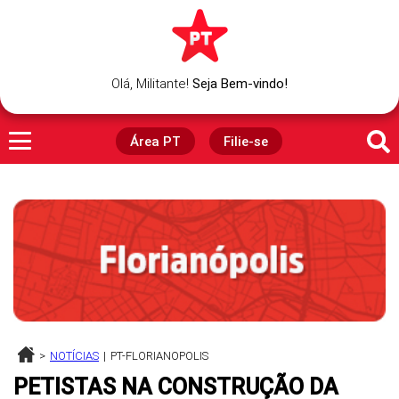
Olá,
Militante
!
Seja Bem-vindo!
Área PT
Filie-se
>
NOTÍCIAS
|
PT-FLORIANOPOLIS
PETISTAS NA CONSTRUÇÃO DA