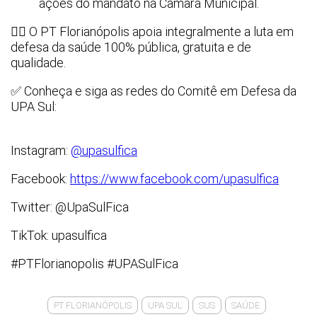
ações do mandato na Câmara Municipal.
✊🏾 O PT Florianópolis apoia integralmente a luta em
defesa da saúde 100% pública, gratuita e de
qualidade.
✅ Conheça e siga as redes do Comitê em Defesa da
UPA Sul:
Instagram:
@upasulfica
Facebook:
https://www.facebook.com/upasulfica
Twitter: @UpaSulFica
TikTok: upasulfica
#PTFlorianopolis #UPASulFica
PT FLORIANÓPOLIS
UPA SUL
SUS
SAÚDE